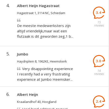
4.
Albert Heijn Hagastraat
3.4
Hagastraat 1, 3114 NC, Schiedam
15
De meeste medewerksters zijn
reviews
altijd vriendelijk,maar wat een
flutzaak is dit geworden zeg,1 b...
5.
Jumbo
3.0
Haydnplein 8, 1962KE, Heemskerk
Very disappointing experience
14
I recently had a very frustrating
reviews
experience at Jumbo Heemsker...
6.
Albert Heijn
2.4
Kraailandhof 40, Hoogland