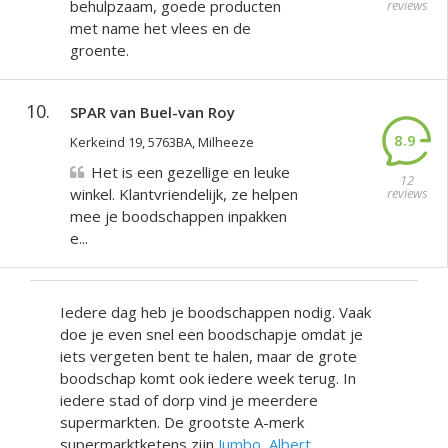
behulpzaam, goede producten
reviews
met name het vlees en de
groente.
10.
SPAR van Buel-van Roy
8.9
Kerkeind 19, 5763BA, Milheeze
Het is een gezellige en leuke
12
winkel. Klantvriendelijk, ze helpen
reviews
mee je boodschappen inpakken
e...
Iedere dag heb je boodschappen nodig. Vaak
doe je even snel een boodschapje omdat je
iets vergeten bent te halen, maar de grote
boodschap komt ook iedere week terug. In
iedere stad of dorp vind je meerdere
supermarkten. De grootste A-merk
supermarktketens zijn
Jumbo
,
Albert