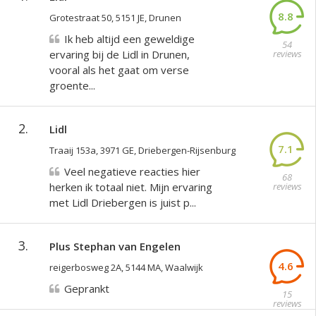
8.8
Grotestraat 50, 5151 JE, Drunen
Ik heb altijd een geweldige
54
ervaring bij de Lidl in Drunen,
reviews
vooral als het gaat om verse
groente...
2.
Lidl
7.1
Traaij 153a, 3971 GE, Driebergen-Rijsenburg
Veel negatieve reacties hier
68
herken ik totaal niet. Mijn ervaring
reviews
met Lidl Driebergen is juist p...
3.
Plus Stephan van Engelen
4.6
reigerbosweg 2A, 5144 MA, Waalwijk
Geprankt
15
reviews