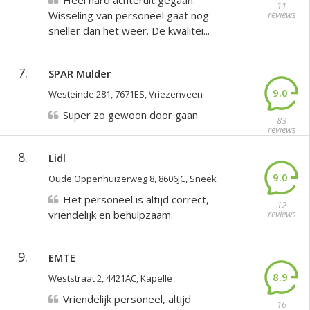
Heel hard achteruit gegaan.
11
Wisseling van personeel gaat nog
reviews
sneller dan het weer. De kwalitei...
7.
SPAR Mulder
9.0
Westeinde 281, 7671ES, Vriezenveen
Super zo gewoon door gaan
83
reviews
8.
Lidl
9.0
Oude Oppenhuizerweg 8, 8606JC, Sneek
Het personeel is altijd correct,
12
vriendelijk en behulpzaam.
reviews
9.
EMTE
8.9
Weststraat 2, 4421AC, Kapelle
Vriendelijk personeel, altijd
16