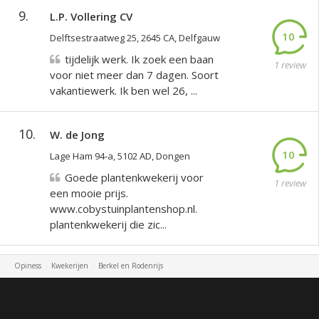
9.
L.P. Vollering CV
10
Delftsestraatweg 25, 2645 CA, Delfgauw
tijdelijk werk. Ik zoek een baan
1 review
voor niet meer dan 7 dagen. Soort
vakantiewerk. Ik ben wel 26, ...
10.
W. de Jong
10
Lage Ham 94-a, 5102 AD, Dongen
Goede plantenkwekerij voor
1 review
een mooie prijs.
www.cobystuinplantenshop.nl.
plantenkwekerij die zic...
Opiness
Kwekerijen
Berkel en Rodenrijs