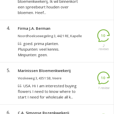
bloemenkwekerij, Ik wil binnenkort
een spreebeurt houden over
bloemen. Heef...
4.
Firma J.A. Berman
10
Noordhoeksewegeling 3, 4421 RE, Kapelle
goed. prima planten.
2
Pluspunten: veel kennis.
reviews
Minpunten: geen.
5.
Marinissen Bloemenkwekerij
10
Vioskeweg 3, 4351 SB, Veere
USA. Hi I am interested buying
1 review
flowers I need to know where to
start I need for wholesale all k...
6.
C.A. Simonse Rozenkwekerij