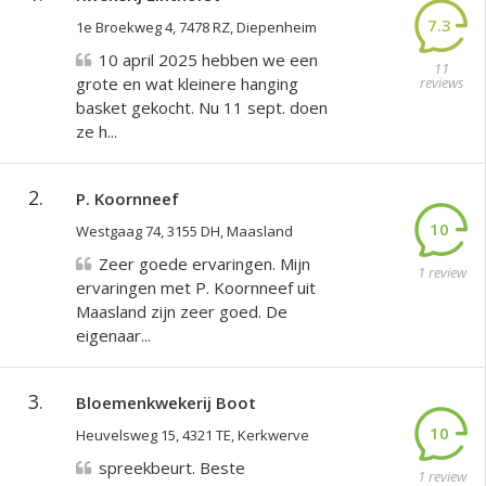
7.3
1e Broekweg 4, 7478 RZ, Diepenheim
10 april 2025 hebben we een
11
grote en wat kleinere hanging
reviews
basket gekocht. Nu 11 sept. doen
ze h...
2.
P. Koornneef
10
Westgaag 74, 3155 DH, Maasland
Zeer goede ervaringen. Mijn
1 review
ervaringen met P. Koornneef uit
Maasland zijn zeer goed. De
eigenaar...
3.
Bloemenkwekerij Boot
10
Heuvelsweg 15, 4321 TE, Kerkwerve
spreekbeurt. Beste
1 review