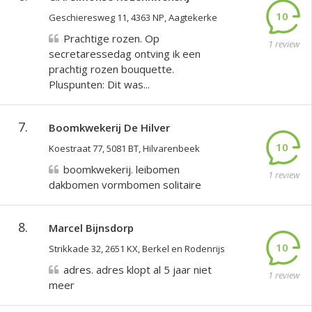
10
Geschieresweg 11, 4363 NP, Aagtekerke
Prachtige rozen. Op
1 review
secretaressedag ontving ik een
prachtig rozen bouquette.
Pluspunten: Dit was...
7.
Boomkwekerij De Hilver
10
Koestraat 77, 5081 BT, Hilvarenbeek
boomkwekerij. leibomen
1 review
dakbomen vormbomen solitaire
8.
Marcel Bijnsdorp
10
Strikkade 32, 2651 KX, Berkel en Rodenrijs
adres. adres klopt al 5 jaar niet
1 review
meer