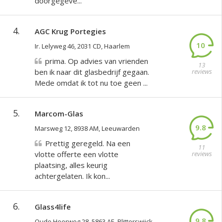
doorgegeve...
4.
AGC Krug Portegies
10
Ir. Lelyweg 46, 2031 CD, Haarlem
prima. Op advies van vrienden
13
ben ik naar dit glasbedrijf gegaan.
reviews
Mede omdat ik tot nu toe geen ...
5.
Marcom-Glas
9.8
Marsweg 12, 8938 AM, Leeuwarden
Prettig geregeld. Na een
11
vlotte offerte een vlotte
reviews
plaatsing, alles keurig
achtergelaten. Ik kon...
6.
Glass4life
9.8
Oude Heerweg 28, 5863 AE, Blitterswijck