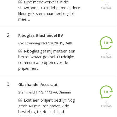
Fijne medewerkers in de
27
showroom, uiteindelijk een andere
reviews
kleur gekozen maar heel erg blij
mee. ...
2.
Riboglas Glashandel BV
10
Cyclotronweg 33-37, 2629 HN, Delft
Riboglas gaf mij meteen een
7
betrouwbaar gevoel. Duidelijke
reviews
communicatie open over de
prijzen en ...
3.
Glashandel Accuraat
10
Stammerdijk 1G, 1112 AA, Diemen
Echt een briljant bedrijf. Nog
4
geen 40 minuten nadat ik de
reviews
bestelling telefonisch had