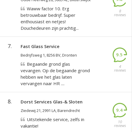
Waww factor 10. Erg
8
betrouwbaar bedrijf. Super
reviews
enthousiast en netjes!
Douchedeuren zijn prachtig...
7.
Fast Glass Service
9.5
Bedrijfsweg 1, 8256 BV, Dronten
Begaande grond glas
4
vevangen. Op de begaande grond
reviews
hebben we het glas laten
vervangen naar HR ....
8.
Dorst Services Glas-& Sloten
9.4
Ziedewij 21, 2991 LA, Barendrecht
Uitstekende service, zelfs in
10
vakantie!
reviews