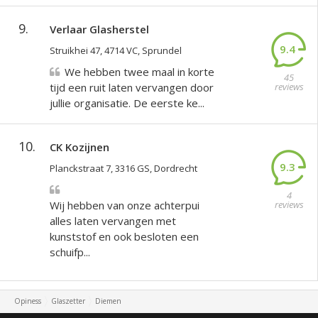
9.
Verlaar Glasherstel
9.4
Struikhei 47, 4714 VC, Sprundel
We hebben twee maal in korte
45
tijd een ruit laten vervangen door
reviews
jullie organisatie. De eerste ke...
10.
CK Kozijnen
9.3
Planckstraat 7, 3316 GS, Dordrecht
4
Wij hebben van onze achterpui
reviews
alles laten vervangen met
kunststof en ook besloten een
schuifp...
Opiness
Glaszetter
Diemen