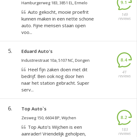
9.1
Hamburgerweg 183, 3851 EL, Ermelo
Auto gekocht, mooie proefrit
149
kunnen maken in een nette schone
reviews
auto. Fijne mensen staan open
voo...
5.
Eduard Auto's
8.4
Industriestraat 10a, 5107 NC, Dongen
Heel fijn zaken doen met dit
41
bedrijf. Ben ook nog door hen
reviews
naar het station gebracht. Super
serv...
6.
Top Auto`s
8.2
Zesweg 150, 6604 BP, Wijchen
Top Auto’s Wijchen is een
183
aanrader! Vriendelijk geholpen,
reviews