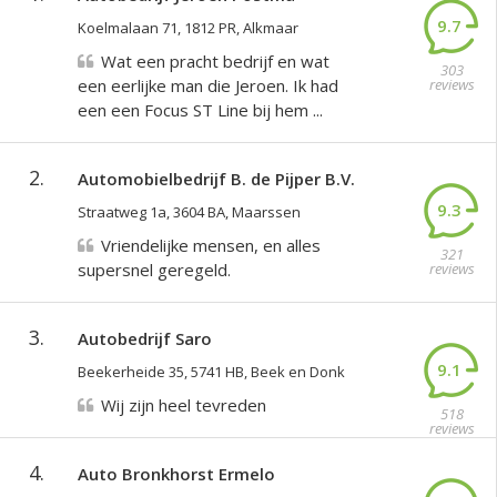
9.7
Koelmalaan 71, 1812 PR, Alkmaar
Wat een pracht bedrijf en wat
303
een eerlijke man die Jeroen. Ik had
reviews
een een Focus ST Line bij hem ...
2.
Automobielbedrijf B. de Pijper B.V.
9.3
Straatweg 1a, 3604 BA, Maarssen
Vriendelijke mensen, en alles
321
supersnel geregeld.
reviews
3.
Autobedrijf Saro
9.1
Beekerheide 35, 5741 HB, Beek en Donk
Wij zijn heel tevreden
518
reviews
4.
Auto Bronkhorst Ermelo