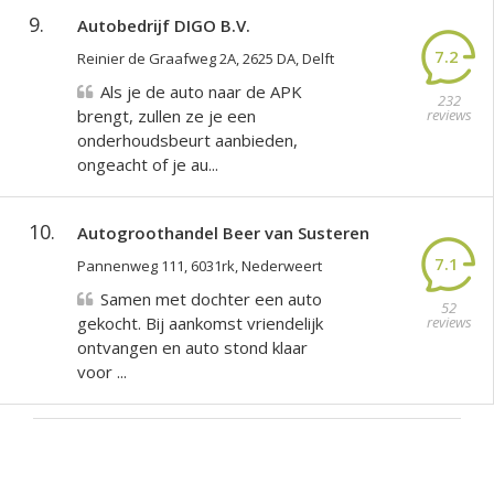
9.
Autobedrijf DIGO B.V.
7.2
Reinier de Graafweg 2A, 2625 DA, Delft
Als je de auto naar de APK
232
brengt, zullen ze je een
reviews
onderhoudsbeurt aanbieden,
ongeacht of je au...
10.
Autogroothandel Beer van Susteren
7.1
Pannenweg 111, 6031rk, Nederweert
Samen met dochter een auto
52
gekocht. Bij aankomst vriendelijk
reviews
ontvangen en auto stond klaar
voor ...