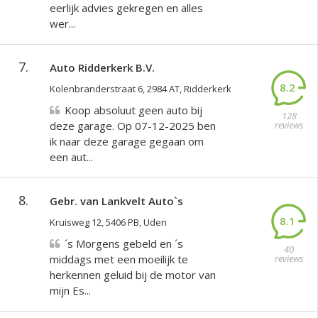
eerlijk advies gekregen en alles
wer...
7.
Auto Ridderkerk B.V.
8.2
Kolenbranderstraat 6, 2984 AT, Ridderkerk
Koop absoluut geen auto bij
128
deze garage. Op 07-12-2025 ben
reviews
ik naar deze garage gegaan om
een aut...
8.
Gebr. van Lankvelt Auto`s
8.1
Kruisweg 12, 5406 PB, Uden
´s Morgens gebeld en ´s
40
middags met een moeilijk te
reviews
herkennen geluid bij de motor van
mijn Es...