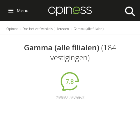
Menu
Opiness
Doe het zelf winkels
Leusden
Gamma (alle filialen)
Gamma (alle filialen)
(184
vestigingen)
7.8
19897 reviews