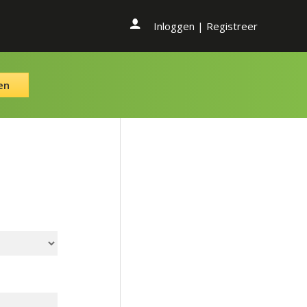
Inloggen
|
Registreer
en