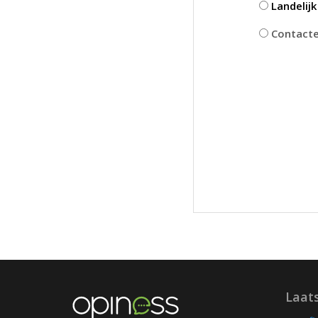
Landelij
Contactee
Laat