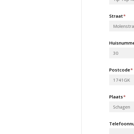
Straat
*
Huisnumm
Postcode
*
Plaats
*
Telefoonn