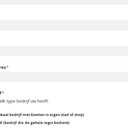
res
*
f
*
lk type bedrijf uw heeft:
okaal bedrijf met klanten in eigen stad of dorp)
al
(bedrijf die de gehele regio bedient)