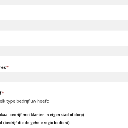
res
*
f
*
lk type bedrijf uw heeft:
okaal bedrijf met klanten in eigen stad of dorp)
al
(bedrijf die de gehele regio bedient)