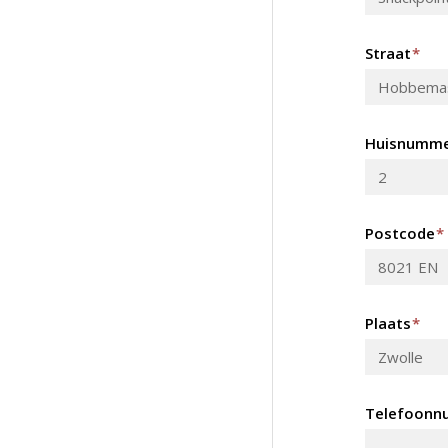
Straat
*
Huisnumm
Postcode
*
Plaats
*
Telefoonn