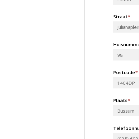
Straat
*
Huisnumm
Postcode
*
Plaats
*
Telefoonn