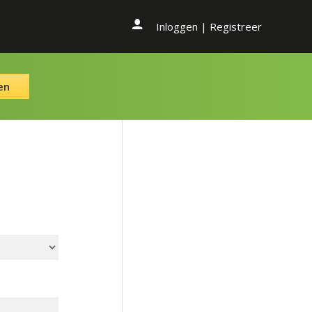
Inloggen
|
Registreer
en