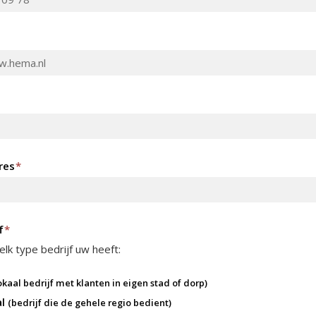
res
*
f
*
lk type bedrijf uw heeft:
okaal bedrijf met klanten in eigen stad of dorp)
al
(bedrijf die de gehele regio bedient)