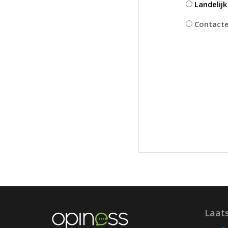
Landelij
Contactee
Laat