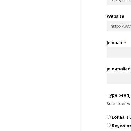
Website
Je naam
*
Je e-mailad
Type bedrij
Selecteer we
Lokaal
(l
Regiona