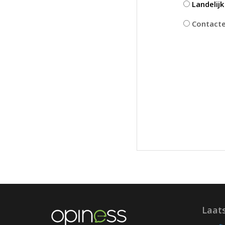
Landelij
Contactee
Laat