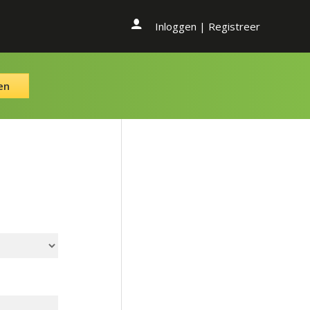
Inloggen
|
Registreer
en