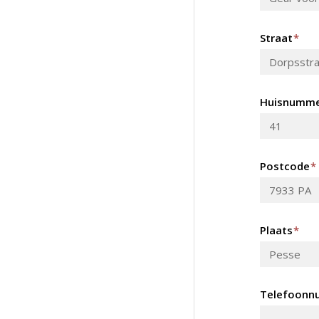
Straat
*
Huisnumm
Postcode
*
Plaats
*
Telefoonn