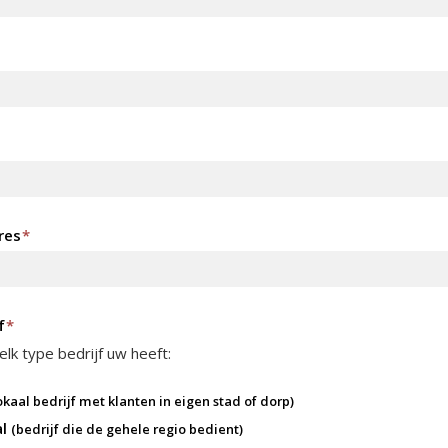
res
*
f
*
lk type bedrijf uw heeft:
okaal bedrijf met klanten in eigen stad of dorp)
al
(bedrijf die de gehele regio bedient)