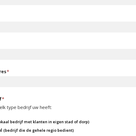
res
*
f
*
lk type bedrijf uw heeft:
okaal bedrijf met klanten in eigen stad of dorp)
al
(bedrijf die de gehele regio bedient)