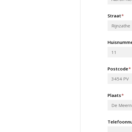
Straat
*
Huisnumm
Postcode
*
Plaats
*
Telefoonn