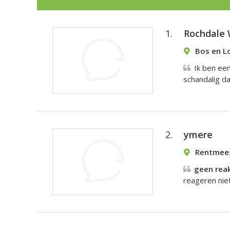
1.
Rochdale 
Bos en L
Ik ben ee
schandalig d
2.
ymere
Rentmees
geen reak
reageren niet