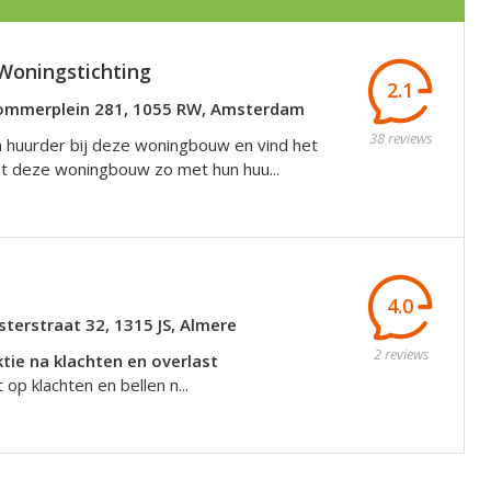
Woningstichting
2.1
ommerplein 281, 1055 RW, Amsterdam
38 reviews
n huurder bij deze woningbouw en vind het
at deze woningbouw zo met hun huu...
4.0
terstraat 32, 1315 JS, Almere
2 reviews
tie na klachten en overlast
 op klachten en bellen n...