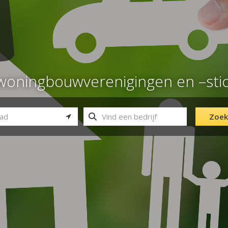
r woningbouwverenigingen en –sti
Zoek