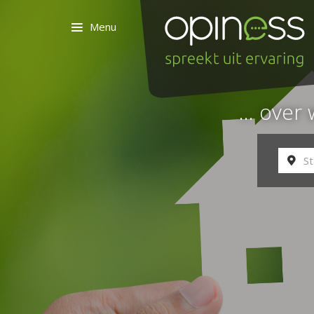
Menu
... ove