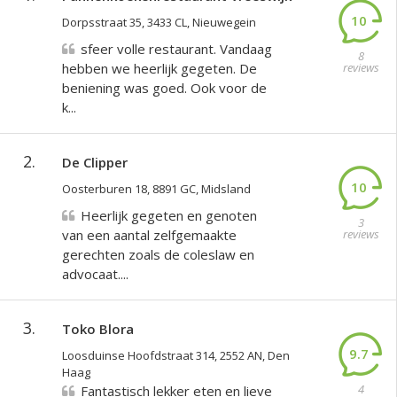
10
Dorpsstraat 35, 3433 CL, Nieuwegein
sfeer volle restaurant. Vandaag
8
hebben we heerlijk gegeten. De
reviews
beniening was goed. Ook voor de
k...
2.
De Clipper
10
Oosterburen 18, 8891 GC, Midsland
Heerlijk gegeten en genoten
3
van een aantal zelfgemaakte
reviews
gerechten zoals de coleslaw en
advocaat....
3.
Toko Blora
9.7
Loosduinse Hoofdstraat 314, 2552 AN, Den
Haag
4
Fantastisch lekker eten en lieve