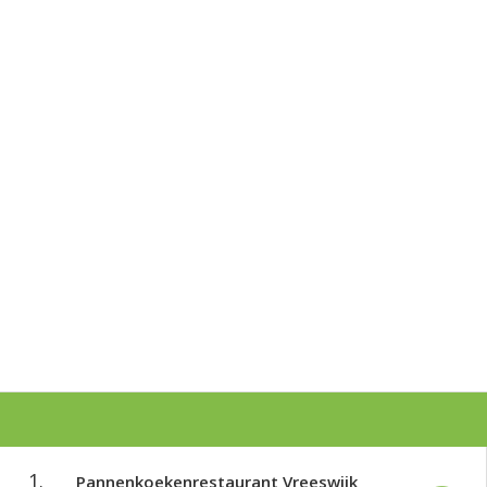
1.
Pannenkoekenrestaurant Vreeswijk