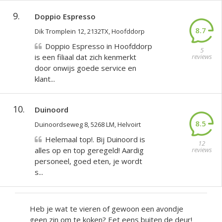
9.
Doppio Espresso
8.7
Dik Tromplein 12, 2132TX, Hoofddorp
Doppio Espresso in Hoofddorp
5
is een filiaal dat zich kenmerkt
reviews
door onwijs goede service en
klant...
10.
Duinoord
8.5
Duinoordseweg 8, 5268 LM, Helvoirt
Helemaal top!. Bij Duinoord is
12
alles op en top geregeld! Aardig
reviews
personeel, goed eten, je wordt
s...
Heb je wat te vieren of gewoon een avondje
geen zin om te koken? Eet eens buiten de deur!