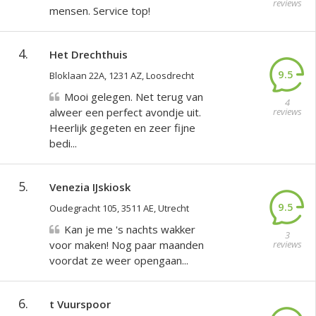
reviews
mensen. Service top!
4.
Het Drechthuis
9.5
Bloklaan 22A, 1231 AZ, Loosdrecht
Mooi gelegen. Net terug van
4
alweer een perfect avondje uit.
reviews
Heerlijk gegeten en zeer fijne
bedi...
5.
Venezia IJskiosk
9.5
Oudegracht 105, 3511 AE, Utrecht
Kan je me 's nachts wakker
3
voor maken! Nog paar maanden
reviews
voordat ze weer opengaan...
6.
t Vuurspoor