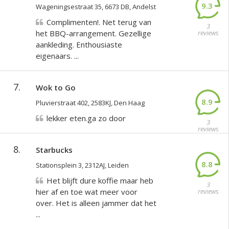
9.3
Wageningsestraat 35, 6673 DB, Andelst
Complimenten!. Net terug van
3
het BBQ-arrangement. Gezellige
reviews
aankleding. Enthousiaste
eigenaars. ...
7.
Wok to Go
8.9
Pluvierstraat 402, 2583KJ, Den Haag
lekker eten.ga zo door
3
reviews
8.
Starbucks
8.8
Stationsplein 3, 2312AJ, Leiden
Het blijft dure koffie maar heb
3
hier af en toe wat meer voor
reviews
over. Het is alleen jammer dat het
...