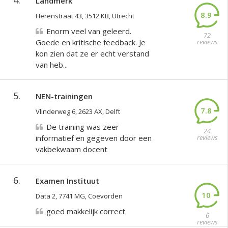
4.
Landmerk
8.9
Herenstraat 43, 3512 KB, Utrecht
Enorm veel van geleerd.
72
Goede en kritische feedback. Je
reviews
kon zien dat ze er echt verstand
van heb...
5.
NEN-trainingen
7.8
Vlinderweg 6, 2623 AX, Delft
De training was zeer
24
informatief en gegeven door een
reviews
vakbekwaam docent
6.
Examen Instituut
10
Data 2, 7741 MG, Coevorden
goed makkelijk correct
6
reviews