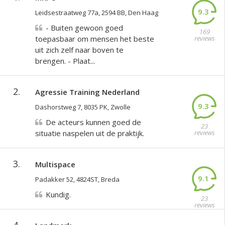
9.3
Leidsestraatweg 77a, 2594 BB, Den Haag
- Buiten gewoon goed
169
toepasbaar om mensen het beste
reviews
uit zich zelf naar boven te
brengen. - Plaat...
2.
Agressie Training Nederland
9.3
Dashorstweg 7, 8035 PK, Zwolle
De acteurs kunnen goed de
23
situatie naspelen uit de praktijk.
reviews
3.
Multispace
9.1
Padakker 52, 4824ST, Breda
Kundig.
23
reviews