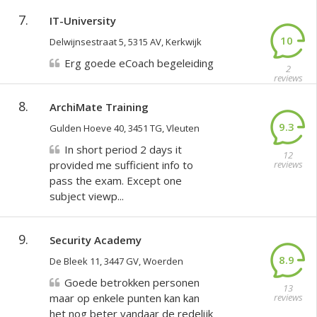
7.
IT-University
10
Delwijnsestraat 5, 5315 AV, Kerkwijk
Erg goede eCoach begeleiding
2
reviews
8.
ArchiMate Training
9.3
Gulden Hoeve 40, 3451 TG, Vleuten
In short period 2 days it
12
provided me sufficient info to
reviews
pass the exam. Except one
subject viewp...
9.
Security Academy
8.9
De Bleek 11, 3447 GV, Woerden
Goede betrokken personen
13
maar op enkele punten kan kan
reviews
het nog beter vandaar de redelijk