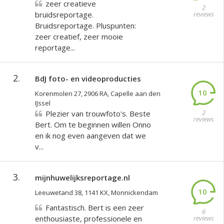
zeer creatieve
2
bruidsreportage.
reviews
Bruidsreportage. Pluspunten:
zeer creatief, zeer mooie
reportage...
2.
BdJ foto- en videoproducties
10
Korenmolen 27, 2906 RA, Capelle aan den
IJssel
2
Plezier van trouwfoto's. Beste
reviews
Bert. Om te beginnen willen Onno
en ik nog even aangeven dat we
v...
3.
mijnhuwelijksreportage.nl
10
Leeuwetand 38, 1141 KX, Monnickendam
Fantastisch. Bert is een zeer
6
enthousiaste, professionele en
reviews