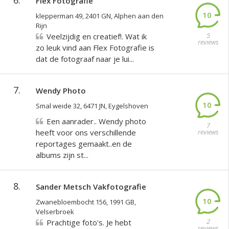
6.
Flex Fotografie
10
klepperman 49, 2401 GN, Alphen aan den
Rijn
5
Veelzijdig en creatief!. Wat ik
reviews
zo leuk vind aan Flex Fotografie is
dat de fotograaf naar je lui...
7.
Wendy Photo
10
Smal weide 32, 6471 JN, Eygelshoven
Een aanrader.. Wendy photo
7
heeft voor ons verschillende
reviews
reportages gemaakt..en de
albums zijn st...
8.
Sander Metsch Vakfotografie
10
Zwanebloembocht 156, 1991 GB,
Velserbroek
2
Prachtige foto's. Je hebt
reviews