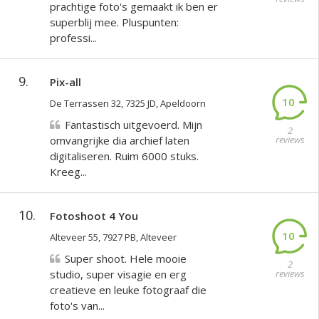
prachtige foto's gemaakt ik ben er
superblij mee. Pluspunten:
professi...
9.
Pix-all
10
De Terrassen 32, 7325 JD, Apeldoorn
Fantastisch uitgevoerd. Mijn
2
omvangrijke dia archief laten
reviews
digitaliseren. Ruim 6000 stuks.
Kreeg...
10.
Fotoshoot 4 You
10
Alteveer 55, 7927 PB, Alteveer
Super shoot. Hele mooie
2
studio, super visagie en erg
reviews
creatieve en leuke fotograaf die
foto's van...