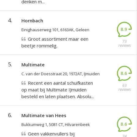
denken m...
4.
Hornbach
8.9
Einighauserweg 101, 6163AK, Geleen
Groot assortiment maar een
73
beetje rommelig.
reviews
5.
Multimate
8.6
C. van der Doesstraat 20, 1972AT, IJmuiden
Recent een aantal schuifkasten
63
op maat bij Multimate IJmuiden
reviews
besteld en laten plaatsen. Absolu...
6.
Multimate van Hees
8.6
Bukkumweg 1, 5081 CT, Hilvarenbeek
Geen vakkenvullers bij
74