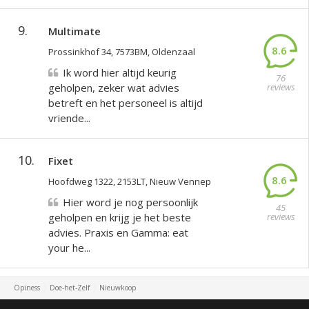
9.
Multimate
8.6
Prossinkhof 34, 7573BM, Oldenzaal
Ik word hier altijd keurig
76
geholpen, zeker wat advies
reviews
betreft en het personeel is altijd
vriende...
10.
Fixet
8.6
Hoofdweg 1322, 2153LT, Nieuw Vennep
Hier word je nog persoonlijk
45
geholpen en krijg je het beste
reviews
advies. Praxis en Gamma: eat
your he...
Opiness
Doe-het-Zelf
Nieuwkoop