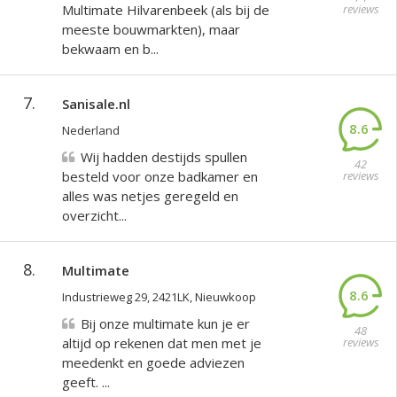
Multimate Hilvarenbeek (als bij de
reviews
meeste bouwmarkten), maar
bekwaam en b...
7.
Sanisale.nl
8.6
Nederland
Wij hadden destijds spullen
42
besteld voor onze badkamer en
reviews
alles was netjes geregeld en
overzicht...
8.
Multimate
8.6
Industrieweg 29, 2421LK, Nieuwkoop
Bij onze multimate kun je er
48
altijd op rekenen dat men met je
reviews
meedenkt en goede adviezen
geeft. ...