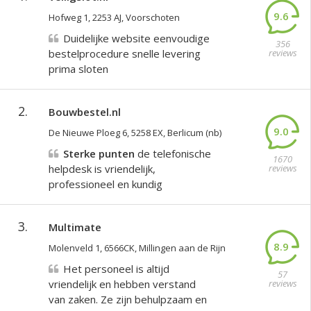
9.6
Hofweg 1, 2253 AJ, Voorschoten
Duidelijke website eenvoudige
356
bestelprocedure snelle levering
reviews
prima sloten
2.
Bouwbestel.nl
9.0
De Nieuwe Ploeg 6, 5258 EX, Berlicum (nb)
Sterke punten
de telefonische
1670
helpdesk is vriendelijk,
reviews
professioneel en kundig
3.
Multimate
8.9
Molenveld 1, 6566CK, Millingen aan de Rijn
Het personeel is altijd
57
vriendelijk en hebben verstand
reviews
van zaken. Ze zijn behulpzaam en