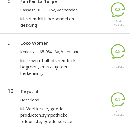
8.
Fan Fan La Tulipe
8.8
Passage 81, 3901AZ, Veenendaal
vriendelijk personeel en
184
deskung
reviews
9.
Coco Women
8.8
Kerkstraat 68, 9641 AV, Veendam
Je wordt altijd vriendelijk
23
begroet , er is altijd een
reviews
herkenning.
10.
Twyst.nl
8.7
Nederland
Veel keuze, goede
65
producten,sympathieke
reviews
tefooniste, goede service