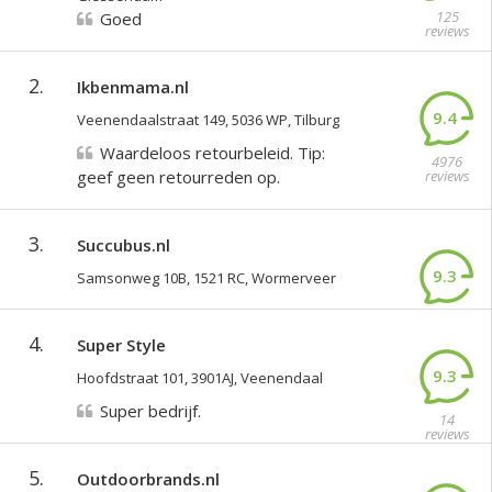
125
Goed
reviews
2.
Ikbenmama.nl
9.4
Veenendaalstraat 149, 5036 WP, Tilburg
Waardeloos retourbeleid. Tip:
4976
geef geen retourreden op.
reviews
3.
Succubus.nl
9.3
Samsonweg 10B, 1521 RC, Wormerveer
945
reviews
4.
Super Style
9.3
Hoofdstraat 101, 3901AJ, Veenendaal
Super bedrijf.
14
reviews
5.
Outdoorbrands.nl