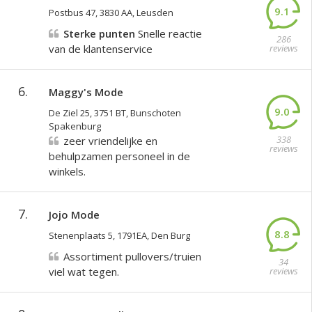
9.1
Postbus 47, 3830 AA, Leusden
Sterke punten
Snelle reactie
286
van de klantenservice
reviews
6.
Maggy's Mode
9.0
De Ziel 25, 3751 BT, Bunschoten
Spakenburg
338
zeer vriendelijke en
reviews
behulpzamen personeel in de
winkels.
7.
Jojo Mode
8.8
Stenenplaats 5, 1791EA, Den Burg
Assortiment pullovers/truien
34
viel wat tegen.
reviews