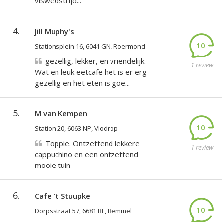
viswedstrijd...
4.
Jill Muphy's
10
Stationsplein 16, 6041 GN, Roermond
gezellig, lekker, en vriendelijk.
1 review
Wat en leuk eetcafë het is er erg
gezellig en het eten is goe...
5.
M van Kempen
10
Station 20, 6063 NP, Vlodrop
Toppie. Ontzettend lekkere
1 review
cappuchino en een ontzettend
mooie tuin
6.
Cafe 't Stuupke
10
Dorpsstraat 57, 6681 BL, Bemmel