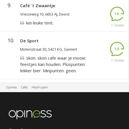
9.
Cafë 't Zwaantje
10
Vriezeweg 10, 6653 AJ, Deest
kei leuke tent.
1 review
10.
De Sport
10
Molenstraat 30, 5421 KG, Gemert
skon. skon cafe waar je mooie
1 review
feestjes kan houden. Pluspunten:
lekker bier. Minpunten: geen.
Opiness
Cafés
Heythuysen