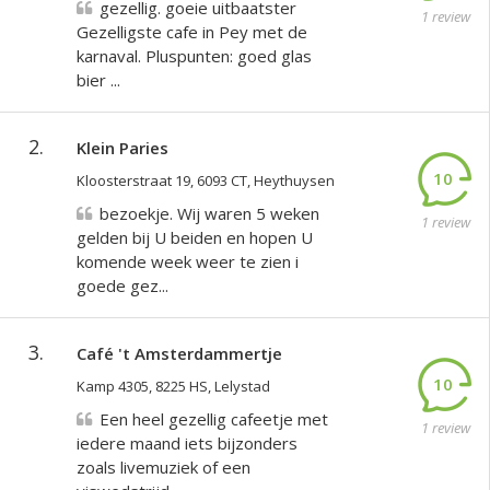
gezellig. goeie uitbaatster
1 review
Gezelligste cafe in Pey met de
karnaval. Pluspunten: goed glas
bier ...
2.
Klein Paries
10
Kloosterstraat 19, 6093 CT, Heythuysen
bezoekje. Wij waren 5 weken
1 review
gelden bij U beiden en hopen U
komende week weer te zien i
goede gez...
3.
Café 't Amsterdammertje
10
Kamp 4305, 8225 HS, Lelystad
Een heel gezellig cafeetje met
1 review
iedere maand iets bijzonders
zoals livemuziek of een