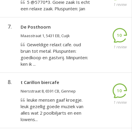
5 @5770*3. Goeie zaak Is echt
1 review
een relaxe zaak. Pluspunten: Jan
7.
De Posthoorn
10
Maasstraat 1, 5431 EB, Cuijk
Geweldige relaxt cafe. oud
1 review
bruin tot metal. Pluspunten:
goedkoop en gastvrij. Minpunten:
ken ik ...
8.
t Carillon biercafe
10
Niersstraat 8, 6591 CB, Gennep
leuke mensen gaaf kroegje.
1 review
leuk gezellig goede muziek van
alles wat 2 poolbiljarts en een
lowens...